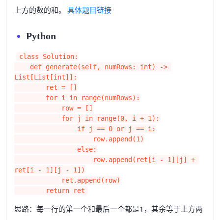
上方的数的和。
具体题目链接
Python
class Solution:

    def generate(self, numRows: int) -> 
List[List[int]]:

        ret = []

        for i in range(numRows):

            row = []

            for j in range(0, i + 1):

                if j == 0 or j == i:

                    row.append(1)

                else:

                    row.append(ret[i - 1][j] + 
ret[i - 1][j - 1])

            ret.append(row)

        return ret
思路：每一行的第一个和最后一个都是1，其余等于上方两