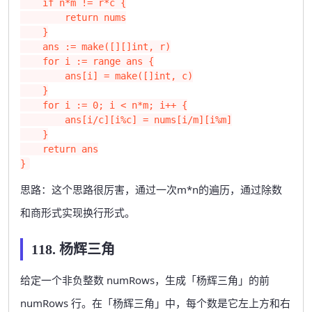
    if n*m != r*c {

        return nums

    }

    ans := make([][]int, r)

    for i := range ans {

        ans[i] = make([]int, c)

    }

    for i := 0; i < n*m; i++ {

        ans[i/c][i%c] = nums[i/m][i%m]

    }

    return ans

}
思路：这个思路很厉害，通过一次m*n的遍历，通过除数
和商形式实现换行形式。
118. 杨辉三角
给定一个非负整数 numRows，生成「杨辉三角」的前
numRows 行。在「杨辉三角」中，每个数是它左上方和右