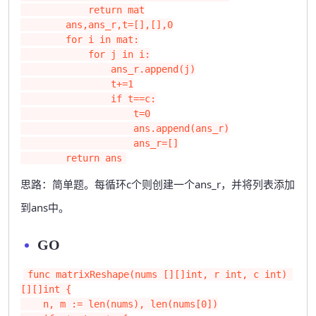
            return mat

        ans,ans_r,t=[],[],0

        for i in mat:

            for j in i:

                ans_r.append(j)

                t+=1

                if t==c:

                    t=0

                    ans.append(ans_r)

                    ans_r=[]

        return ans
思路：简单题。每循环c个则创建一个ans_r，并将列表添加
到ans中。
GO
func matrixReshape(nums [][]int, r int, c int) 
[][]int {

    n, m := len(nums), len(nums[0])
