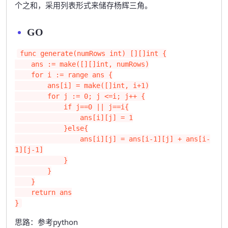
个之和，采用列表形式来储存杨辉三角。
GO
func generate(numRows int) [][]int {

    ans := make([][]int, numRows)

    for i := range ans {

        ans[i] = make([]int, i+1)

        for j := 0; j <=i; j++ {

            if j==0 || j==i{

                ans[i][j] = 1

            }else{

                ans[i][j] = ans[i-1][j] + ans[i-
1][j-1]

            }

        }

    }

    return ans

}
思路：参考python