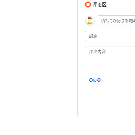
评论区
✪ω✪