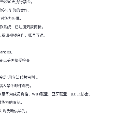
推迟90天执行禁令。
暂停与华为的合作。
会对华为断供。
作系统：已注册鸿蒙商标。
与腾讯视频合作，账号互通。
rk os。
件转运美国接受检查
令是“用立法代替审判”。
系审稿人禁令邮件曝光。
复华为成员资格，WIFI联盟，蓝牙联盟，JEDEC协会。
消对华为的限制。
头陶氏断供华为。