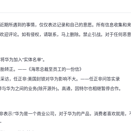
近期所遇到的事情，仅仅表达记录和自己的意愿。
所有信息收集和
欢迎评论。如有侵权，请联系，马上删除。禁止引战。对于任何恶
将华为加入“实体名单”。
备胎转正。——《海思总裁至员工的一份信》
采访，任正非:美国封锁对华为影响不大。——任正非问答实录
e暂停与华为之间的业务(除开源外)。高通，因特尔也相继暂停合作。
正非表示:”华为是一个商业公司，对于华为的产品，消费者喜欢就用
"