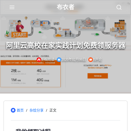
布衣者
阿里云高校在家实践计划免费领服务器
5.4k阅读
2020年02月06日
8评论
首页
/
杂烩分享
/
正文