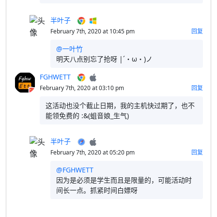
半叶子
February 7th, 2020 at 10:45 pm
回复
@一叶竹
明天八点别忘了抢呀 |´・ω・)ノ
FGHWETT
February 7th, 2020 at 03:10 pm
回复
这活动也没个截止日期，我的主机快过期了，也不
能领免费的 :&(蛆音娘_生气)
半叶子
February 7th, 2020 at 05:20 pm
回复
@FGHWETT
因为是必须是学生而且是限量的，可能活动时
间长一点。抓紧时间白嫖呀